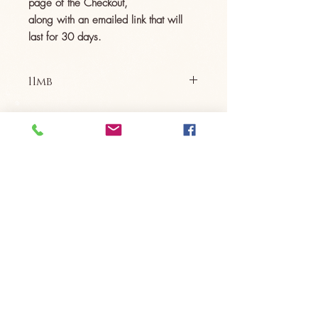
page of the Checkout,
along with an emailed link that will
last for 30 days.
11mb
Interdit de vendre ce fichier. Me
contacter si vous avez besoin de licence
commerciale.
Aucun remboursement n'est possible vu la
nature d'article.
©
2015-2024
Dew Dream Photography – Les photos présentées
sur ce site ne sont pas libres de droit. Enterprise BE
0628.731.531
Photographe nouveau-né Bruxelles, Namur, Belgique, Photographe
bébé Bruxelles, Photographe bébé Namur, Photographe enfant
Namur, photographe de famille Bruxelles, Photographe enfant,
photographe de famille Namur, Photographe nouveau-né Namur.