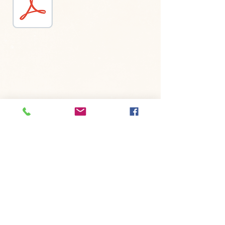
©
2015-2024
Dew Dream Photography – Les photos présentées
sur ce site ne sont pas libres de droit. Enterprise BE
0628.731.531
Photographe nouveau-né Bruxelles, Namur, Belgique, Photographe
bébé Bruxelles, Photographe bébé Namur, Photographe enfant
Namur, photographe de famille Bruxelles, Photographe enfant,
photographe de famille Namur, Photographe nouveau-né Namur.
Photographe bébé Fernelmont.
Newborn photographer Brussels, Belgium, Newborn photographer
Namur, Belgium, Baby Photographer Belgium, Family photographer
Brussels, Children photographer Brussels. Children photographer
Narmur. Family photographer Fernelmont, Namur, Belgium.
Service disponible Bruxelles capitale, Brabant Wallon, Namur et
Brabant Flamand
Politique de vie privée et GDPR